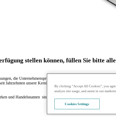
rfügung stellen können, füllen Sie bitte alle
ösungen, die Unternehmensprozesse vereinfachen. Wir unterstützen Unter
seit Jahrzehnten unsere Kernkompetenz darstellt. Unsere aussgezeichne
By clicking “Accept All Cookies”, you agree
analyze site usage, and assist in our marketin
en und Handelsnamen sind das Eigentum ihrer jeweiligen Inhaber. 
Cookies Settings