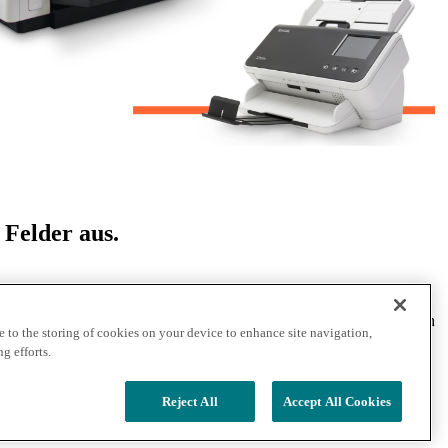
 Felder aus.
nehmen, Informationen sinnvoll mit intelligenten, vernetzten
tes Portfolio an Scannern, Software und Services sind weltweit durch
 to the storing of cookies on your device to enhance site navigation,
g efforts.
Die Marke Kodak und das Kodak-Logo werden unter Lizenz der
Reject All
Accept All Cookies