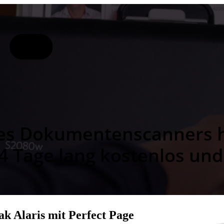
es Dokumentenscanners ha
 Tage lang kostenlos und 
 Alaris mit Perfect Page